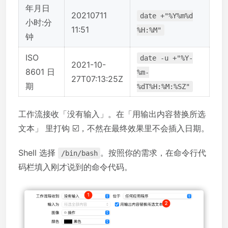
年月日
20210711
date +"%Y%m%d
小时:分
11:51
%H:%M"
钟
ISO
date -u +"%Y-
2021-10-
8601 日
%m-
27T07:13:25Z
期
%dT%H:%M:%SZ"
工作流接收「没有输入」。在「用输出内容替换所选
文本」 里打钩 ☑️，不然在最终效果里不会插入日期。
Shell 选择
。按照你的需求，在命令行代
/bin/bash
码栏填入刚才说到的命令代码。