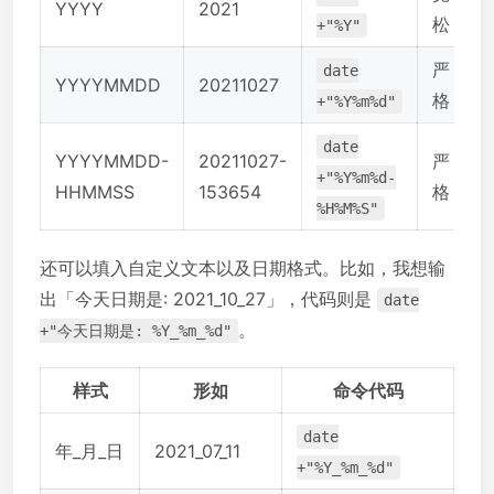
YYYY
2021
松
+"%Y"
严
date
YYYYMMDD
20211027
格
+"%Y%m%d"
date
YYYYMMDD-
20211027-
严
+"%Y%m%d-
HHMMSS
153654
格
%H%M%S"
还可以填入自定义文本以及日期格式。比如，我想输
出「今天日期是: 2021_10_27」，代码则是
date
。
+"今天日期是: %Y_%m_%d"
样式
形如
命令代码
date
年_月_日
2021_07_11
+"%Y_%m_%d"