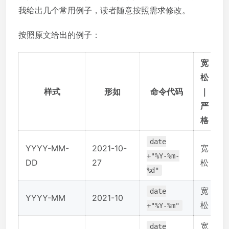
我给出几个常用例子，读者随意按照需求修改。
按照原文给出的例子：
宽
松
样式
形如
命令代码
｜
严
格
date
YYYY-MM-
2021-10-
宽
+"%Y-%m-
DD
27
松
%d"
宽
date
YYYY-MM
2021-10
松
+"%Y-%m"
宽
date